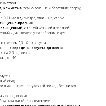
й листвой.
е, кожистые
, тёмно-зелёные и блестящие сверху,
д.
 г, 9-11 мм в диаметре, овальные, слегка
асыщенно-красный
 насыщенный
, с тонкой кожицей и плотной
ящий и для свежего употребления, и для
в среднем 0,3 - 0,4 кг с куста
ычно
с середины августа до осени
ия
: на 2-3 год жизни
ая до - 40
олутень
йный опад
остная — важен регулярный полив, , без застоя
ильно плодоносит
брусника растёт десятилетиями.
, вересковых садов, приствольных кругов и