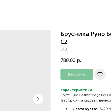
Брусника Руно Бе
С2
SKU:
р.
780,00
В корзину
Характеристики
Сорт: Руно Белявское (Runo Bil
Тип: брусника садовая, вечно
Высота куста:
15–20 с