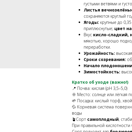
густыми ветвями и густо
Листья вечнозелёны
сохраняются круглый го
Ягоды:
крупные до 0,35
приплюснутые;
цвет н
Вкус
кисло-сладкий,
мякотью, хорошо подход
переработки.
Урожайность:
высокая 
Сроки созревания:
об
Начало плодоношен
Зимостойкость:
высок
Кратко об уходе (важно!)
📍 Почва: кислая (pH 3,5–5,0)
🌞 Место: солнце или лёгкая п
🌱 Посадка: кислый торф, хво
💦 Корневая система поверхн
воды
🪴Сорт
самоплодный
, стаб
При правильной кислотности 
Сорт подходит для
бордюров