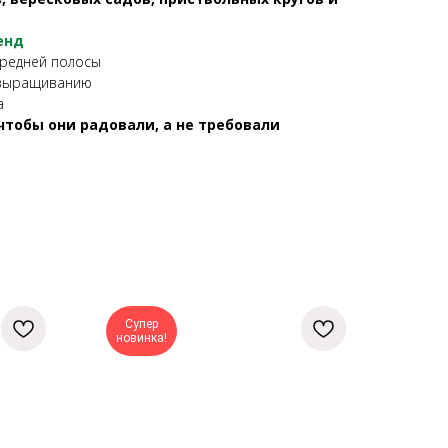
енд
средней полосы
 выращиванию
а
чтобы они радовали, а не требовали
Супер
новинка!