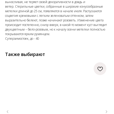
выносливая, не теряет своей декоративности в дождь и
ветер. Стерильные цветки, собранные в широкие конусообразные
метелки длиной до 25 см, появляются в начале июля. Распускаются
соцветия кремовыми с легким зеленоватым оттенком, затем
выразительно белеют, позже начинают розоветь. Изменение цвета
происходит постепенно, снизу-вверх, в какой-то момент куст выглядит
двухцветным – бело-розовым, но к началу осени метелки полностью
покрываются ярким румянцем.
Суперзимостоек, до - 40
Также выбирают