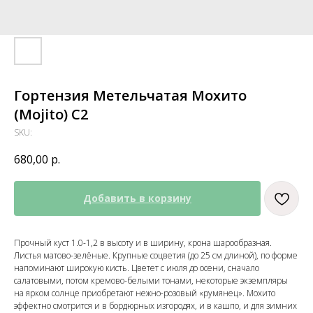
Гортензия Метельчатая Мохито
(Mojito) С2
SKU:
680,00
р.
Добавить в корзину
Прочный куст 1.0-1,2 в высоту и в ширину, крона шарообразная.
Листья матово-зелёные. Крупные соцветия (до 25 см длиной), по форме
напоминают широкую кисть. Цветет с июля до осени, сначало
салатовыми, потом кремово-белыми тонами, некоторые экземпляры
на ярком солнце приобретают нежно-розовый «румянец». Мохито
эффектно смотрится и в бордюрных изгородях, и в кашпо, и для зимних