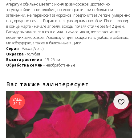
Агератум обильно цветет с июня до заморозков. Достаточно
засухоустойчив, светолюбив, но может расти при небольшом
затенении, не переносит заморозков, предпочитает легкие, умеренно
плодородные почвы. Выращивают рассадным способом. Посев проводят
в конце марта - начале апреля, всходы появляются через 8-12 дней.
Рассаду высаживают в конце мая - начале июня, после окончания
весенних заморозков. Используют для посадки на клумбах, в рабатках,
миксбордерах, а также в балконные ящики.
Серия
- Алоха (Aloha)
Окраска
- голубая
Высота растения
- 15-25 см
Обработка семян
- необработанные
Вас также заинтересует
SALE,
30 %