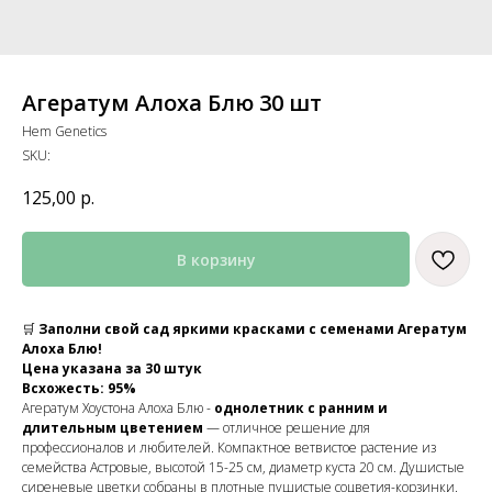
Агератум Алоха Блю 30 шт
Hem Genetics
SKU:
125,00
р.
В корзину
🛒
Заполни свой сад яркими красками с семенами Агератум
Алоха Блю!
Цена указана за 30 штук
Всхожесть: 95%
Агератум Хоустона Алоха Блю -
однолетник с ранним и
длительным цветением
— отличное решение для
профессионалов и любителей. Компактное ветвистое растение из
семейства Астровые, высотой 15-25 см, диаметр куста 20 см. Душистые
сиреневые цветки собраны в плотные пушистые соцветия-корзинки.