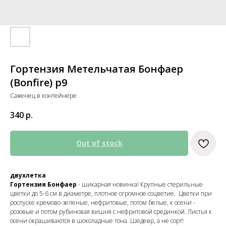
Гортензия Метельчатая Бонфаер
(Bonfire) р9
Саженец в контейнере
340
р.
Out of stock
двухлетка
Гортензия Бонфаер
- шикарная новинка! Крупные стерильные
цветки до 5-6 см в диаметре, плотное огромное соцветие. Цветки при
роспуске кремово-зеленые, нефритовые, потом белые, к осени -
розовые и потом рубиновая вишня с нефритовой срединкой. Листья к
осени окрашиваются в шоколадные тона. Шедевр, а не сорт!