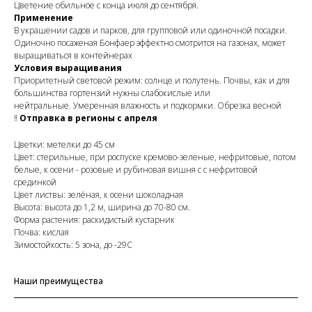
Цветение обильное с конца июля до сентября.
Применение
В украшении садов и парков, для групповой или одиночной посадки.
Одиночно посаженая Бонфаер эффектно смотрится на газонах, может
выращиваться в контейнерах
Условия выращивания
Приоритетный световой режим: солнце и полутень. Почвы, как и для
большинства гортензий нужны слабокислые или
нейтральные. Умеренная влажность и подкормки. Обрезка весной
‼️
Отправка в регионы с апреля
Цветки: метелки до 45 см
Цвет: стерильные, при роспуске кремово-зеленые, нефритовые, потом
белые, к осени - розовые и рубиновая вишня с с нефритовой
срединкой
Цвет листвы: зелёная, к осени шоколадная
Высота: высота до 1,2 м, ширина до 70-80 см.
Форма растения: раскидистый кустарник
Почва: кислая
Зимостойкость: 5 зона, до -29С
Наши преимущества