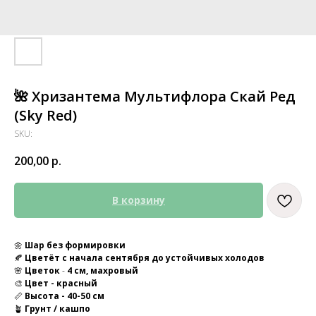
🌺 Хризантема Мультифлора Скай Ред
(Sky Red)
SKU:
200,00
р.
В корзину
🌼
Шар без формировки
🍂
Цветёт с начала сентября до устойчивых холодов
🌸
Цветок
-
4 см, махровый
🎨
Цвет - красный
📏
Высота - 40-50 см
🪴
Грунт / кашпо