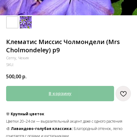
Клематис Миссис Чолмондели (Mrs
Cholmondeley) р9
Cerny, Чехия
SKU:
500,00
р.
В корзину
🌸
Крупный цветок
Цветки 20–24 см — выразительный акцент даже с одного растения
🎨
Лавандово-голубая классика:
Благородный оттенок, легко
сочетается с розами и кустарниками