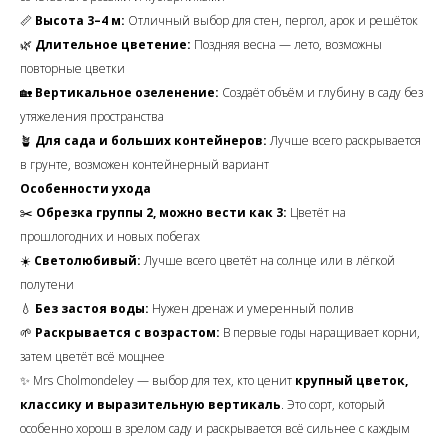
📏
Высота 3–4 м:
Отличный выбор для стен, пергол, арок и решёток
🌿
Длительное цветение:
Поздняя весна — лето, возможны
повторные цветки
🏡
Вертикальное озеленение:
Создаёт объём и глубину в саду без
утяжеления пространства
🪴
Для сада и больших контейнеров:
Лучше всего раскрывается
в грунте, возможен контейнерный вариант
Особенности ухода
✂️
Обрезка группы 2, можно вести как 3:
Цветёт на
прошлогодних и новых побегах
☀️
Светолюбивый:
Лучше всего цветёт на солнце или в лёгкой
полутени
💧
Без застоя воды:
Нужен дренаж и умеренный полив
🌱
Раскрывается с возрастом:
В первые годы наращивает корни,
затем цветёт всё мощнее
✨
Mrs Cholmondeley
— выбор для тех, кто ценит
крупный цветок,
классику и выразительную вертикаль
. Это сорт, который
особенно хорош в зрелом саду и раскрывается всё сильнее с каждым