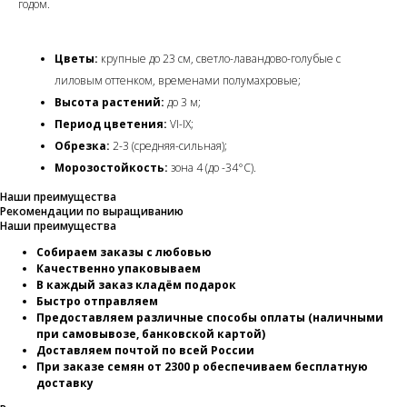
годом.
Цветы:
крупные до 23 см, светло-лавандово-голубые с
лиловым оттенком, временами полумахровые;
Высота растений:
до 3 м;
Период цветения:
VI-IX;
Обрезка:
2-3 (средняя-сильная);
Морозостойкость:
зона 4 (до -34°C).
Наши преимущества
Рекомендации по выращиванию
Наши преимущества
Собираем заказы с любовью
Качественно упаковываем
В каждый заказ кладём подарок
Быстро отправляем
Предоставляем различные способы оплаты (наличными
при самовывозе, банковской картой)
Доставляем почтой по всей России
При заказе семян от 2300 р обеспечиваем бесплатную
доставку