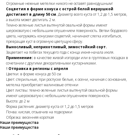
Огромные нежные метелки никого не оставят равнодушным!
Соцветия в форме конуса с острой белой верхушкой
достигают в длину 50 см
. Диаметр всего куста от 1,2 до 1,5 метров,
а высота может достигать 2 м.
Темно-зеленые листья вытянутой овальной формы имеют
шероховатую с небольшим опушением поверхность. Ветви бордового
цвета, нагружаясь конусами соцветий, начинают слегка изгибаться,
превращая куст в огромную цветущую сферу.
Выносливый, неприхотливый, зимостойкий сорт.
Зацветает на побегах текущего года с конца июня-начала июля.
Применение:
в качестве живой изгороди или в групповых посадках в
сочетании с другими декоративными кустарниками.
‼️
Отправка в регионы с апреля
Цветки: в форме конуса до 50 см
Цвет: стерильные, при роспуске белые, к осени, начиная с основания,
метелка приобретает малиновые оттенки
Цвет листвы: темно-зеленые листья вытянутой овальной формы
имеют шероховатую с небольшим опушением поверхность
Высота: до 2 м
Форма растения: диаметр куста от 1,2 до 1,5 метров
Почва: кислая, отзывчив на подкормки
Обрезка: весенняя короткая
Наши преимущества
Наши преимущества