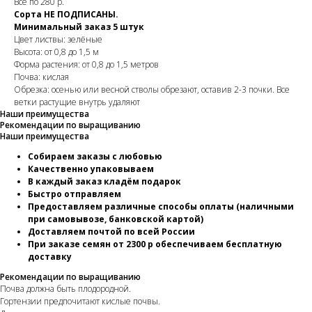
Всё по 280 р.
Сорта НЕ ПОДПИСАНЫ.
Минимальный заказ 5 штук
Цвет листвы: зелёные
Высота: от 0,8 до 1,5 м
Форма растения: от 0,8 до 1,5 метров
Почва: кислая
Обрезка: осенью или весной стволы обрезают, оставив 2-3 почки. Все
ветки растущие внутрь удаляют
Наши преимущества
Рекомендации по выращиванию
Наши преимущества
Собираем заказы с любовью
Качественно упаковываем
В каждый заказ кладём подарок
Быстро отправляем
Предоставляем различные способы оплаты (наличными
при самовывозе, банковской картой)
Доставляем почтой по всей России
При заказе семян от 2300 р обеспечиваем бесплатную
доставку
Рекомендации по выращиванию
Почва должна быть плодородной.
Гортензии предпочитают кислые почвы.