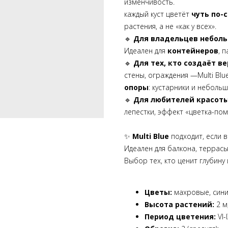
изменчивость.
каждый куст цветёт
чуть по-
растения, а не «как у всех».
🔹
Для владельцев неболь
Идеален для
контейнеров
, 
🔹
Для тех, кто создаёт в
стены, ограждения —Multi Blu
опоры
: кустарники и небольш
🔹
Для любителей красот
лепестки, эффект «цветка-по
✨
Multi Blue
п
одходит, если 
Идеален для балкона, террасы
Выбор тех, кто ценит глубину
Цветы:
махровые, сини
Высота растений:
2 м
Период цветения:
VI-I