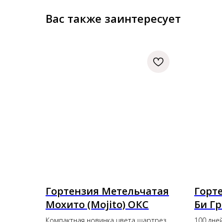
Вас также заинтересует
Гортензия Метельчатая
Горт
Мохито (Mojito) ОКС
Би Гр
Green
Компактная новинка цвета шартрез
100 дне