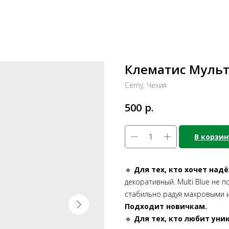
Клематис Мульти
Cerny, Чехия
р.
500
В корзин
🔹
Для тех, кто хочет над
декоративный. Multi Blue не 
стабильно радуя махровыми 
Подходит новичкам.
🔹
Для тех, кто любит уни