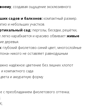
своему
, создавая ощущение эксклюзивного
ших садов и балконов:
компактный размер.
патио и небольших участков.
ертикальный сад:
перголы, беседки, решётки,
e легко карабкается и красиво обвивает
живые
ие деревья.
ы:
глубокий фиолетово-синий цвет, многослойные
мпона» никого не оставляет равнодушным
важно надёжное цветение без лишних хлопот
 и компактного сада
 цвета и аккуратную форму
е с преобладанием фиолетового оттенка;
;
X;