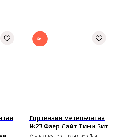
Хит!
атая
Гортензия метельчатая
№23 Фаер Лайт Тини Бит
) С2
ыми
Компактная гортензия Фаер Лайт