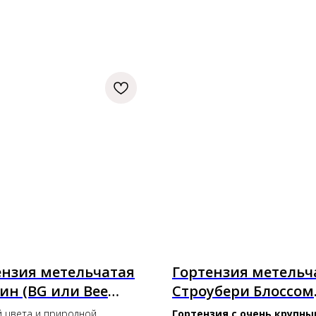
ензия метельчатая
Гортензия метельч
ин (BG или Bee
Строубери Блоссом
) С2
(Strawberry Blossom
й цвета и природной
Гортензия с очень крупн