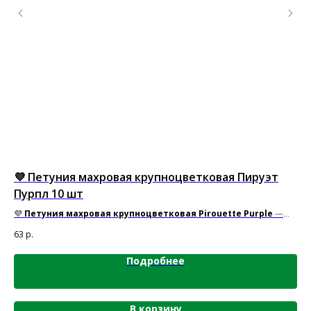
💜 Петуния махровая крупноцветковая Пируэт
Пе
Пурпл 10 шт
Фр
не!
💜
Петуния махровая крупноцветковая Pirouette Purple
—
Ог
кружевной бал в саду!
гоф
63
р.
16
кар
Подробнее
В корзину