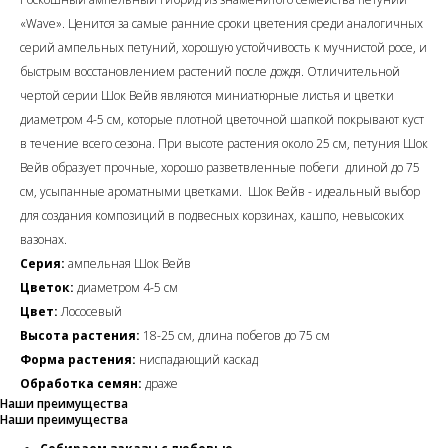
«Wave». Ценится за самые ранние сроки цветения среди аналогичных
серий ампельных петуний, хорошую устойчивость к мучнистой росе, и
быстрым восстановлением растений после дождя. Отличительной
чертой серии Шок Вейв являются миниатюрные листья и цветки
диаметром 4-5 см, которые плотной цветочной шапкой покрывают куст
в течение всего сезона. При высоте растения около 25 см, петуния Шок
Вейв образует прочные, хорошо разветвленные побеги длиной до 75
см, усыпанные ароматными цветками. Шок Вейв - идеальный выбор
для создания композиций в подвесных корзинах, кашпо, невысоких
вазонах.
Серия:
ампельная Шок Вейв
Цветок:
диаметром 4-5 см
Цвет:
Лососевый
Высота растения:
18-25 см, длина побегов до 75 см
Форма растения:
ниспадающий каскад
Обработка семян:
драже
Наши преимущества
Наши преимущества