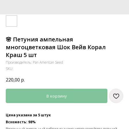
🌸 Петуния ампельная
многоцветковая Шок Вейв Корал
Краш 5 шт
Производитель: Pan American Seed
SKU:
220,00
р.
В корзину
Цена указана за 5 штук
Всхожесть: 98%
Роскошный ампельный гибрид из знаменитого семейства петуний