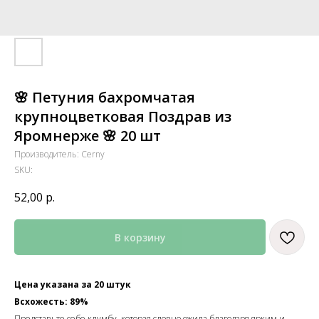
🌸 Петуния бахромчатая
крупноцветковая Поздрав из
Яромнерже 🌸 20 шт
Производитель: Cerny
SKU:
52,00
р.
В корзину
Цена указана за 20 штук
Всхожесть: 89%
Представьте себе клумбу, которая словно ожила благодаря ярким и