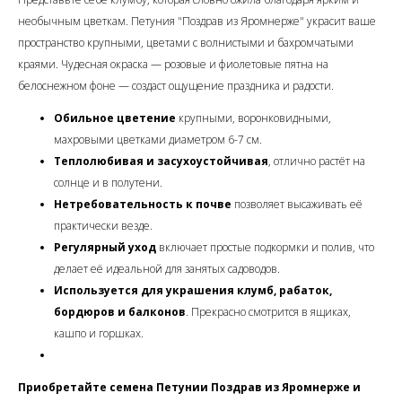
необычным цветкам. Петуния "Поздрав из Яромнерже" украсит ваше
пространство крупными, цветами с волнистыми и бахромчатыми
краями. Чудесная окраска — розовые и фиолетовые пятна на
белоснежном фоне — создаст ощущение праздника и радости.
Обильное цветение
крупными, воронковидными,
махровыми цветками диаметром 6-7 см.
Теплолюбивая и засухоустойчивая
, отлично растёт на
солнце и в полутени.
Нетребовательность к почве
позволяет высаживать её
практически везде.
Регулярный уход
включает простые подкормки и полив, что
делает её идеальной для занятых садоводов.
Используется для украшения клумб, рабаток,
бордюров и балконов
. Прекрасно смотрится в ящиках,
кашпо и горшках.
Приобретайте семена Петунии Поздрав из Яромнерже и