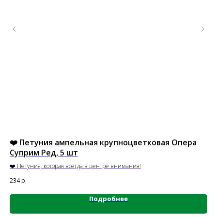
❤️ Петуния ампельная крупноцветковая Опера
Пе
Суприм Ред, 5 шт
Ви
❤️ Петуния, которая всегда в центре внимания!
💜Ф
цве
234
р.
19
смо
Подробнее