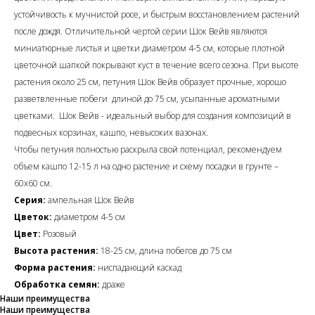
устойчивость к мучнистой росе, и быстрым восстановлением растений
после дождя. Отличительной чертой серии Шок Вейв являются
миниатюрные листья и цветки диаметром 4-5 см, которые плотной
цветочной шапкой покрывают куст в течение всего сезона. При высоте
растения около 25 см, петуния Шок Вейв образует прочные, хорошо
разветвленные побеги длиной до 75 см, усыпанные ароматными
цветками. Шок Вейв - идеальный выбор для создания композиций в
подвесных корзинах, кашпо, невысоких вазонах.
Чтобы петуния полностью раскрыла свой потенциал, рекомендуем
объем кашпо 12-15 л на одно растение и схему посадки в грунте –
60х60 см.
Серия:
ампельная Шок Вейв
Цветок:
диаметром 4-5 см
Цвет:
Розовый
Высота растения:
18-25 см, длина побегов до 75 см
Форма растения:
ниспадающий каскад
Обработка семян:
драже
Наши преимущества
Наши преимущества