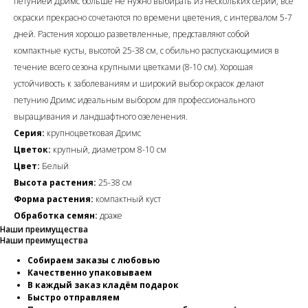
петунией Дримс больше не нужно выбирать из нескольких серий, все
окраски прекрасно сочетаются по времени цветения, с интервалом 5-7
дней. Растения хорошо разветвленные, представляют собой
компактные кусты, высотой 25-38 см, с обильно распускающимися в
течение всего сезона крупными цветками (8-10 см). Хорошая
устойчивость к заболеваниям и широкий выбор окрасок делают
петунию Дримс идеальным выбором для профессионального
выращивания и ландшафтного озеленения.
Серия:
крупноцветковая Дримс
Цветок:
крупный, диаметром 8-10 см
Цвет:
Белый
Высота растения:
25-38 см
Форма растения:
компактный куст
Обработка семян:
драже
Наши преимущества
Наши преимущества
Собираем заказы с любовью
Качественно упаковываем
В каждый заказ кладём подарок
Быстро отправляем