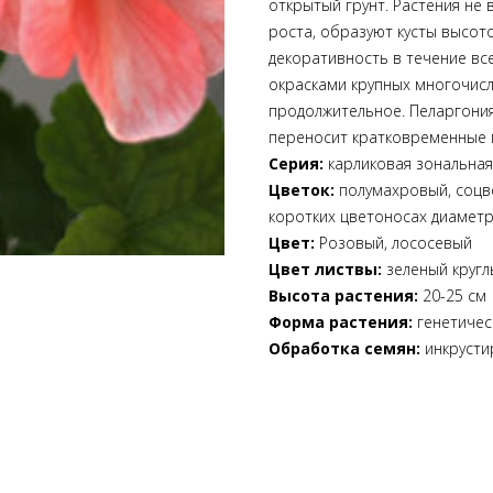
открытый грунт. Растения не
роста, образуют кусты высото
декоративность в течение вс
окрасками крупных многочисл
продолжительное. Пеларгония
переносит кратковременные
Серия:
карликовая зональна
Цветок:
полумахровый, соцв
коротких цветоносах диаметр
Цвет:
Розовый, лососевый
Цвет листвы:
зеленый кругл
Высота растения:
20-25 см
Форма растения:
генетичес
Обработка семян:
инкрусти