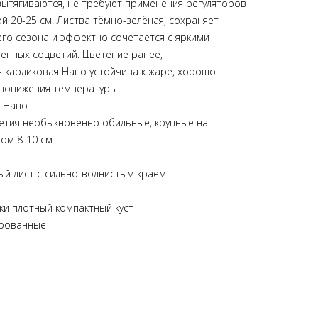
 вытягиваются, не требуют применения регуляторов
й 20-25 см. Листва тёмно-зелёная, сохраняет
его сезона и эффектно сочетается с яркими
енных соцветий. Цветение ранее,
 карликовая Нано устойчива к жаре, хорошо
 понижения температуры
я Нано
етия необыкновенно обильные, крупные на
ом 8-10 см
ый лист с сильно-волнистым краем
ки плотный компактный куст
рованные