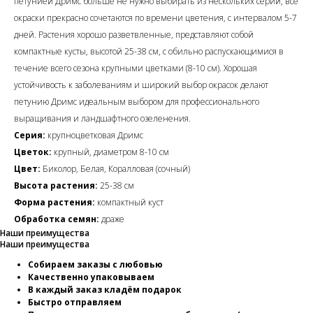
петунией Дримс больше не нужно выбирать из нескольких серий, все
окраски прекрасно сочетаются по времени цветения, с интервалом 5-7
дней. Растения хорошо разветвленные, представляют собой
компактные кусты, высотой 25-38 см, с обильно распускающимися в
течение всего сезона крупными цветками (8-10 см). Хорошая
устойчивость к заболеваниям и широкий выбор окрасок делают
петунию Дримс идеальным выбором для профессионального
выращивания и ландшафтного озеленения.
Серия:
крупноцветковая Дримс
Цветок:
крупный, диаметром 8-10 см
Цвет:
Биколор, Белая, Коралловая (сочный)
Высота растения:
25-38 см
Форма растения:
компактный куст
Обработка семян:
драже
Наши преимущества
Наши преимущества
Собираем заказы с любовью
Качественно упаковываем
В каждый заказ кладём подарок
Быстро отправляем