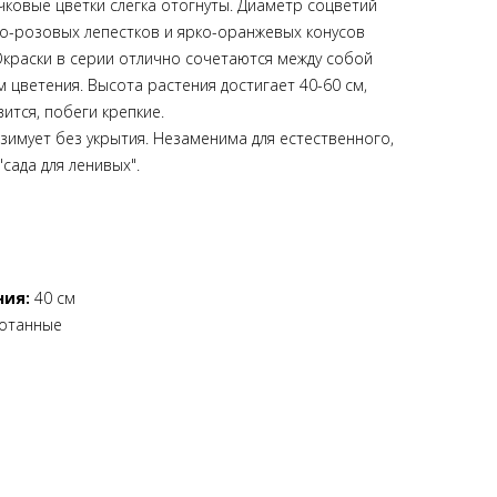
чковые цветки слегка отогнуты. Диаметр соцветий
о-розовых лепестков и ярко-оранжевых конусов
краски в серии отлично сочетаются между собой
м цветения. Высота растения достигает 40-60 см,
вится, побеги крепкие.
зимует без укрытия. Незаменима для естественного,
"сада для ленивых".
ния:
40 см
отанные