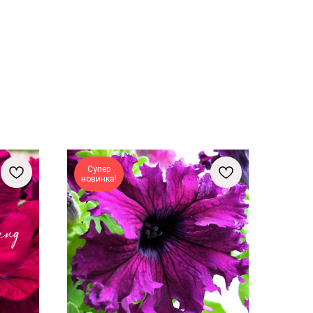
Супер
новинка!