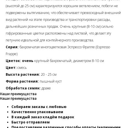
(высотой до 25 см) характеризуются хорошим ветвлением, побеги не
подвержены вытягиванию, что обеспечивает превосходный внешний
вид растений на этапе производства и транспортировки рассады,
дальнейших розничных продаж. Очень крупные (8-10 см) сильно
гофрированные цветки расположены над листвой, что делает эту
петунию идеальной для контейнерного производства.
Серия:
бахромчатая многоцветковая Эспрессо Фраппе (Espresso
Frappe)
Цветок: очень
крупный бахромчатый, диаметром 8-10 см
Цвет:
смесь
Высота растения:
20 - 25 см
Форма растения:
пышный куст
Обработка семян:
драже
Наши преимущества
Наши преимущества
Собираем заказы с любовью
Качественно упаковываем
В каждый заказ кладём подарок
Быстро отправляем
Предоставляем различные способы оплаты (наличными