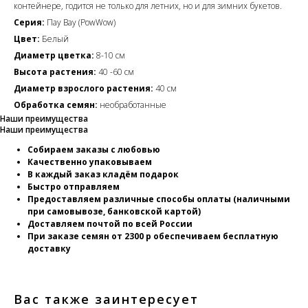
контейнере, годится не только для летних, но и для зимних букетов.
Серия:
Пау Вау (PowWow)
Цвет:
Белый
Диаметр цветка:
8-10 см
Высота растения:
40 -60 см
Диаметр взрослого растения:
40 см
Обработка семян:
необработанные
Наши преимущества
Наши преимущества
Собираем заказы с любовью
Качественно упаковываем
В каждый заказ кладём подарок
Быстро отправляем
Предоставляем различные способы оплаты (наличными
при самовывозе, банковской картой)
Доставляем почтой по всей России
При заказе семян от 2300 р обеспечиваем бесплатную
доставку
Вас также заинтересует