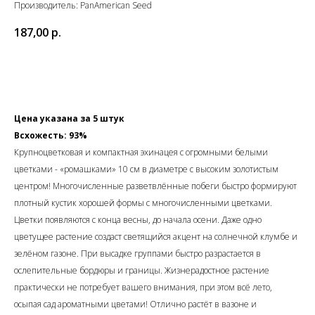
Производитель: PanAmerican Seed
187,00
р.
В корзину
Цена указана за 5 штук
Всхожесть: 93%
Крупноцветковая и компактная эхинацея с огромными белыми
цветками - «ромашками» 10 см в диаметре с высоким золотистым
центром! Многочисленные разветвлённые побеги быстро формируют
плотный кустик хорошей формы с многочисленными цветками.
Цветки появляются с конца весны, до начала осени. Даже одно
цветущее растение создаст светящийся акцент на солнечной клумбе и
зелёном газоне. При высадке группами быстро разрастается в
ослепительные бордюры и границы. Жизнерадостное растение
практически не потребует вашего внимания, при этом всё лето,
осыпая сад ароматными цветами! Отлично растёт в вазоне и