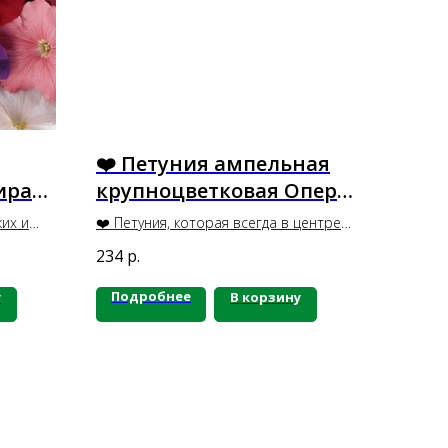
❤️ Петуния ампельная
ираж
крупноцветковая Опера
Суприм Ред, 5 шт
их и
❤️ Петуния, которая всегда в центре
ые
внимания!
234
р.
о.
ют
Подробнее
у
В корзину
щий