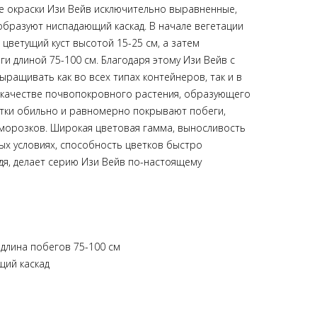
е окраски Изи Вейв исключительно выравненные,
образуют ниспадающий каскад. В начале вегетации
цветущий куст высотой 15-25 см, а затем
и длиной 75-100 см. Благодаря этому Изи Вейв с
ращивать как во всех типах контейнеров, так и в
 качестве почвопокровного растения, образующего
етки обильно и равномерно покрывают побеги,
морозков. Широкая цветовая гамма, выносливость
ых условиях, способность цветков быстро
дя, делает серию Изи Вейв по-настоящему
 длина побегов 75-100 см
щий каскад