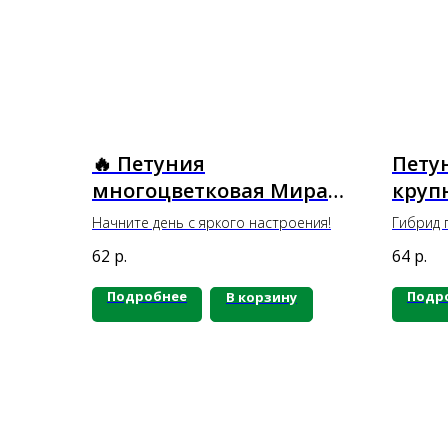
🔥 Петуния
Пету
многоцветковая Мираж
круп
Ред Морн 🌶 20 шт
Афро
Начните день с яркого настроения!
Гибрид 
шт
бахромч
62
р.
64
р.
Устойчи
петунии
Подробнее
Подр
В корзину
неблаго
условия
высотой
см. Хоро
горшках
Обильно