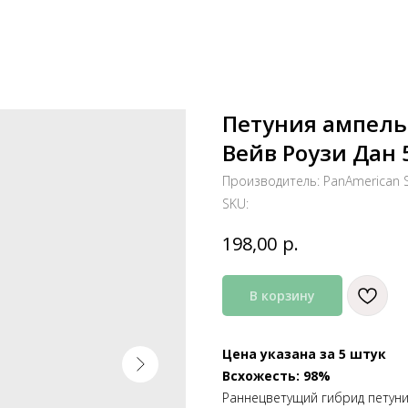
Петуния ампель
Вейв Роузи Дан 
Производитель: PanAmerican 
SKU:
р.
198,00
В корзину
Цена указана за 5 штук
Всхожесть: 98%
Раннецветущий гибрид петуни