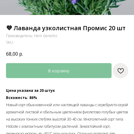
💜 Лаванда узколистная Промис 20 шт
Производитель: Hem Genetics
SKU:
68,00
р.
В корзину
Цена указана за 20 штук
Всхожесть: 86%
Новый сорт обыкновенной или настоящей лаванды с серебристо-серой
ароматной листвой и обильным цветением фиолетово-голубых цветов
на высоких тонких стеблях высотой 30-40 см. Многолетний сорт типа
Hidcote с компактным габитусом растений. Зимостойкий сорт,
переносит морозы до -30°С при укрытии. Отлично подходит для