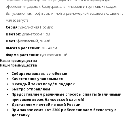
оформления дорожек, бордюров, альпинариев и групповых посадок.
Выпускается как профи с отличной и равномерной всхожестью. Цветет с
мая до августа.
Серия:
узколистная Промис
Цветок:
диаметором 1 см
Цвет:
фиолетовый, синий
Высота растения:
30 - 40 см
Форма растения:
куст компактный
Наши преимущества
Наши преимущества
Собираем заказы с любовью
Качественно упаковываем
В каждый заказ кладём подарок
Быстро отправляем
Предоставляем различные способы оплаты (наличными
при самовывозе, банковской картой)
Доставляем почтой по всей России
При заказе семян от 2300 р обеспечиваем бесплатную
доставку