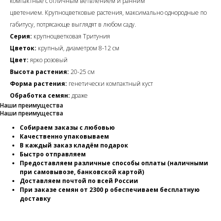
компактные с отличным ветвлением и ранним
цветением. Крупноцветковые растения, максимально однородные по
габитусу, потрясающе выглядят в любом саду.
Серия:
крупноцветковая Тритуния
Цветок:
крупный, диаметром 8-12 см
Цвет:
ярко розовый
Высота растения:
20-25 см
Форма растения:
генетически компактный куст
Обработка семян:
драже
Наши преимущества
Наши преимущества
Собираем заказы с любовью
Качественно упаковываем
В каждый заказ кладём подарок
Быстро отправляем
Предоставляем различные способы оплаты (наличными
при самовывозе, банковской картой)
Доставляем почтой по всей России
При заказе семян от 2300 р обеспечиваем бесплатную
доставку