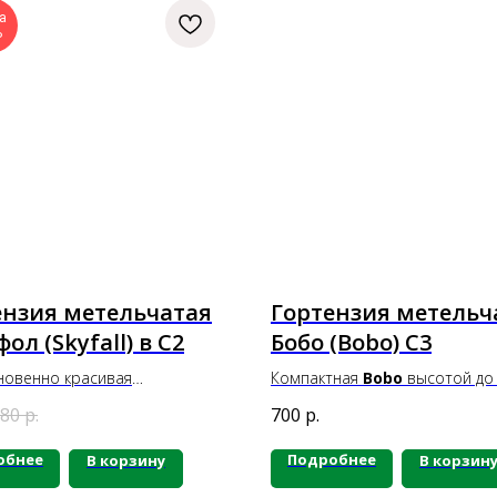
а
Ь
ензия метельчатая
Гортензия метельч
ол (Skyfall) в С2
Бобо (Bobo) С3
овенно красивая
Компактная
Bobo
высотой до 
товая гортензия
с
м, шириной 0,5-0,7 м. Соцвети
80
р.
700
р.
ми метелками при
пышные, крупные, иногда дос
ой высоте. Белые цветы
2/3 части побега. Цветение о
обнее
Подробнее
В корзину
В корзин
тся светло-розовыми и имеют
обильное. Побеги прочные,
 лепестки, напоминающие
удерживают соцветия. Цветки