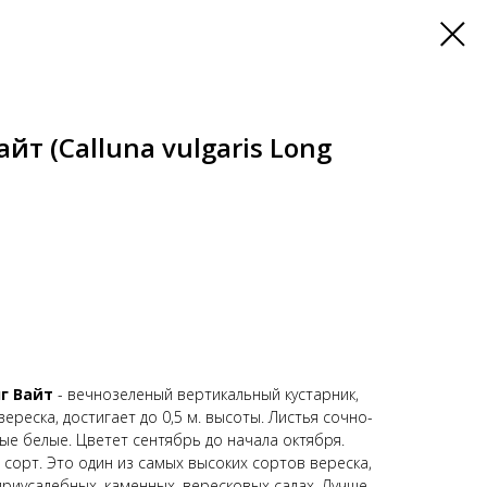
айт (Calluna vulgaris Long
г Вайт
- вечнозеленый вертикальный кустарник,
реска, достигает до 0,5 м. высоты. Листья сочно-
ые белые. Цветет сентябрь до начала октября.
орт. Это один из самых высоких сортов вереска,
приусадебных, каменных, вересковых садах. Лучше