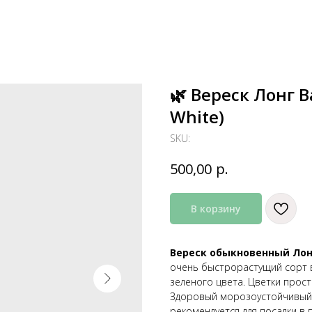
🌿 Вереск Лонг В
White)
SKU:
р.
500,00
В корзину
Вереск обыкновенный Лон
очень быстрорастущий сорт ве
зеленого цвета. Цветки прост
Здоровый морозоустойчивый с
рекомендуется для посадки в 