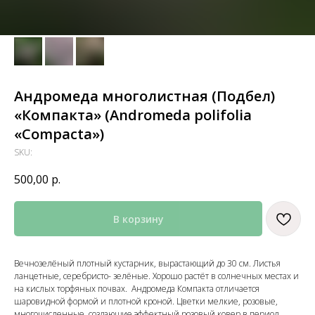
Андромеда многолистная (Подбел)
«Компакта» (Andromeda polifolia
«Compacta»)
SKU:
500,00
р.
В корзину
Вечнозелёный плотный кустарник, вырастающий до 30 см. Листья
ланцетные, серебристо- зелёные. Хорошо растёт в солнечных местах и
на кислых торфяных почвах. Андромеда Компакта отличается
шаровидной формой и плотной кроной. Цветки мелкие, розовые,
многочисленные, создающие эффектный розовый ковер в период