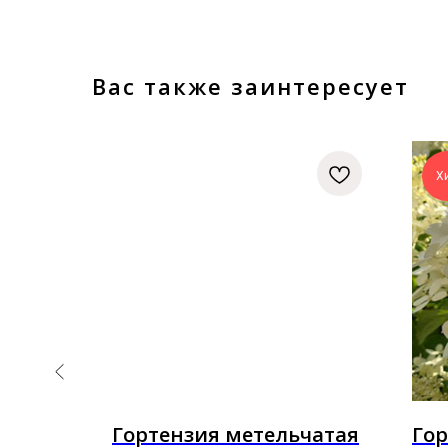
Вас также заинтересует
Хи
вшая
Гортензия метельчатая
Гор