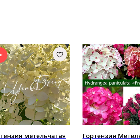
т!
тензия метельчатая
Гортензия Метел