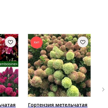
Хит!
ьчатая
Гортензия метельчатая
Го