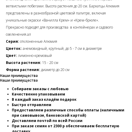
ветвистыми побегами. Высота растения до 20 см. Бархатцы Алюмия
представлены в разнообразной цветовой палитре, включая
уникальные окраски «Ванилла Крем» и «Крем-брюле».
Прекрасно подходят для производства в контейнерах и садового
озеленения.ал
Серия:
отклоненные Алюмия
Цветок:
анемовидный, крупный, до 5 - 7 см в диаметре
Цвет:
лимонно-кремовый
Высота растения:
15 - 20 см
Форма растения:
диаметр до 20 см
Наши преимущества
Наши преимущества
Собираем заказы с любовью
Качественно упаковываем
В каждый заказ кладём подарок
Быстро отправляем
Предоставляем различные способы оплаты (наличными
при самовывозе, банковской картой)
Доставляем почтой по всей России
При заказе семян от 2300 р обеспечиваем бесплатную
доставку